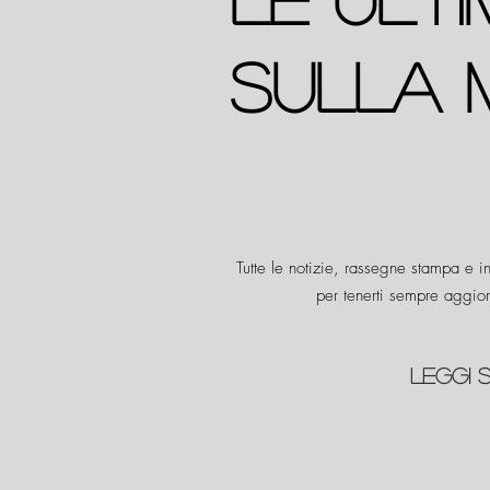
sulla 
Tutte le notizie, rassegne stampa e 
per tenerti sempre aggior
LEGGI 