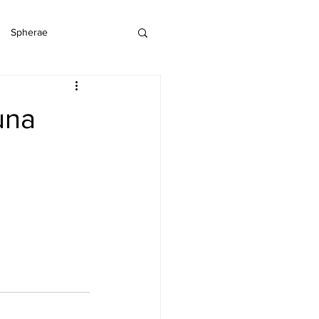
Spherae
 una