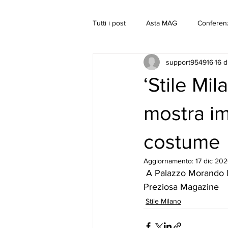
Tutti i post
Asta MAG
Conferen
support954916
16 
Stile Milano
‘Stile Mil
mostra im
costume
Aggiornamento:
17 dic 20
 A Palazzo Morando l
Preziosa Magazine
Stile Milano