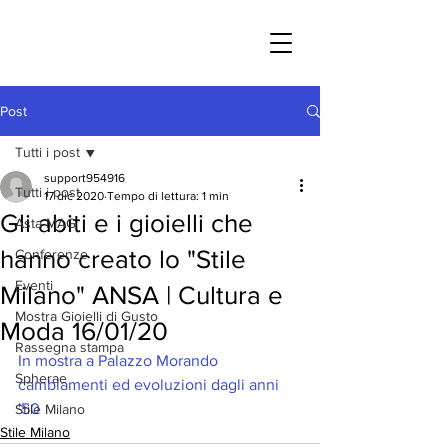
Post
Tutti i post
support954916
Tutti i post
17 dic 2020
Tempo di lettura: 1 min
Gli abiti e i gioielli che
Asta MAG
hanno creato lo "Stile
Conferenze
Eventi
Milano" ANSA | Cultura e
Mostra Gioielli di Gusto
Moda 16/01/20
Rassegna stampa
In mostra a Palazzo Morando 
Spherae
cambiamenti ed evoluzioni dagli anni 
'50
Stile Milano
Stile Milano