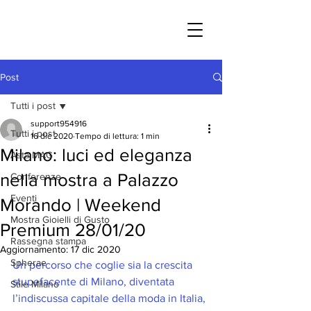
Post
Tutti i post
support954916
Tutti i post
16 dic 2020
Tempo di lettura: 1 min
Milano: luci ed eleganza
Asta MAG
nella mostra a Palazzo
Conferenze
Eventi
Morando | Weekend
Mostra Gioielli di Gusto
Premium 28/01/20
Rassegna stampa
Aggiornamento:
17 dic 2020
Spherae
Un percorso che coglie sia la crescita 
stupefacente di Milano, diventata 
Stile Milano
l’indiscussa capitale della moda in Italia, 