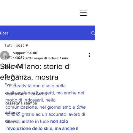
Post
Tutti i post
support954916
Tutti i post
17 dic 2020
Tempo di lettura: 1 min
Stile Milano: storie di
Asta MAG
eleganza, mostra
Conferenze
Eventi
 La creatività non è solo nella 
realizzazione di oggetti, ma anche nel 
Mostra Gioielli di Gusto
modo di indossarli, nella 
Rassegna stampa
comunicazione, nel giornalismo e 
Stile 
Spherae
Milano
, grazie ad un accurato lavoro di 
ricerca, mette in luce 
non solo 
Stile Milano
l’evoluzione dello stile, ma anche il 