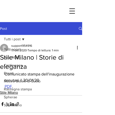
Post
Tutti i post
support954916
Tutti i post
17 dic 2020
Tempo di lettura: 1 min
Stile Milano | Storie di
Asta MAG
eleganza
Conferenze
Eventi
Comunicato stampa dell'inaugurazione 
tenutasi il 20/01/20
Mostra Gioielli di Gusto
PDF
.
Rassegna stampa
Stile Milano
Spherae
Stile Milano