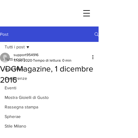
Post
Tutti i post
support954916
Tutti i post
17 dic 2020
Tempo di lettura: 0 min
VDGMagazine, 1 dicembre
Asta MAG
2016
Conferenze
Eventi
Mostra Gioielli di Gusto
Rassegna stampa
Spherae
Stile Milano