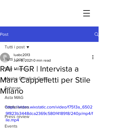
Post
Tutti i post
luabc2013
Tutti i post
Jun 8, 2021
0 min read
RAI - TGR | Intervista a
Stile Milano
Mara Cappelletti per Stile
Mostra Gioielli di Gusto
Spherae
Milano
Asta MAG
Conferences
https://video.wixstatic.com/video/f7513a_6502
9f823b3448dca2369c580f418918/240p/mp4/f
Press review
ile.mp4
Events