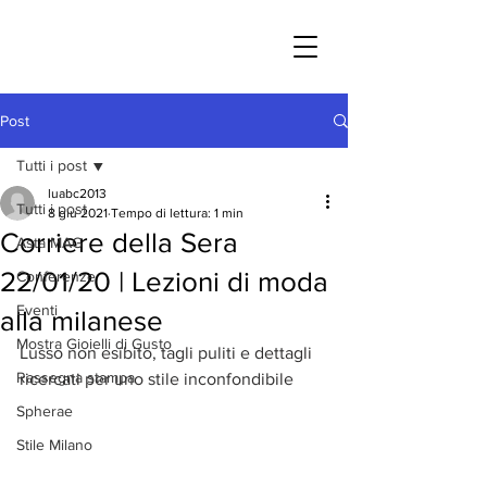
Post
Tutti i post
luabc2013
Tutti i post
8 giu 2021
Tempo di lettura: 1 min
Corriere della Sera
Asta MAG
22/01/20 | Lezioni di moda
Conferenze
Eventi
alla milanese
Mostra Gioielli di Gusto
Lusso non esibito, tagli puliti e dettagli 
Rassegna stampa
ricercati per uno stile inconfondibile 
Spherae
Stile Milano