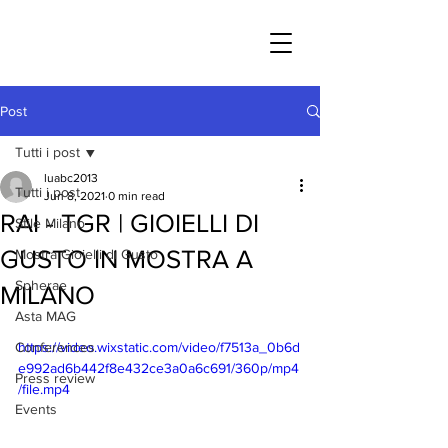
Post
Tutti i post
luabc2013
Tutti i post
Jun 8, 2021
0 min read
RAI - TGR | GIOIELLI DI
Stile Milano
GUSTO IN MOSTRA A
Mostra Gioielli di Gusto
Spherae
MILANO
Asta MAG
Conferences
https://video.wixstatic.com/video/f7513a_0b6d
e992ad6b442f8e432ce3a0a6c691/360p/mp4
Press review
/file.mp4
Events