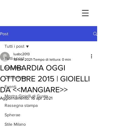
Post
Tutti i post
luabc2013
Tutti i post
18 mar 2021
Tempo di lettura: 0 min
LOMBARDIA OGGI
Asta MAG
OTTOBRE 2015 | GIOIELLI
Conferenze
Eventi
DA <<MANGIARE>>
Mostra Gioielli di Gusto
Aggiornamento:
16 apr 2021
Rassegna stampa
Spherae
Stile Milano