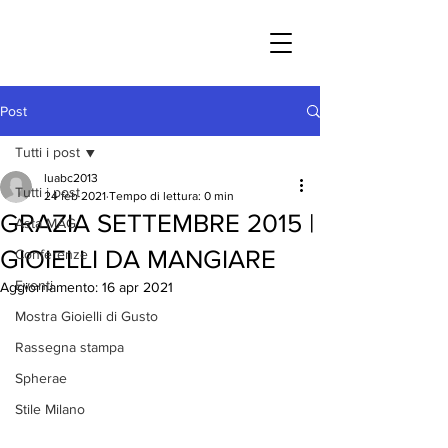
Post
Tutti i post
luabc2013
Tutti i post
24 feb 2021
Tempo di lettura: 0 min
GRAZIA SETTEMBRE 2015 |
Asta MAG
GIOIELLI DA MANGIARE
Conferenze
Eventi
Aggiornamento:
16 apr 2021
Mostra Gioielli di Gusto
Rassegna stampa
Spherae
Stile Milano