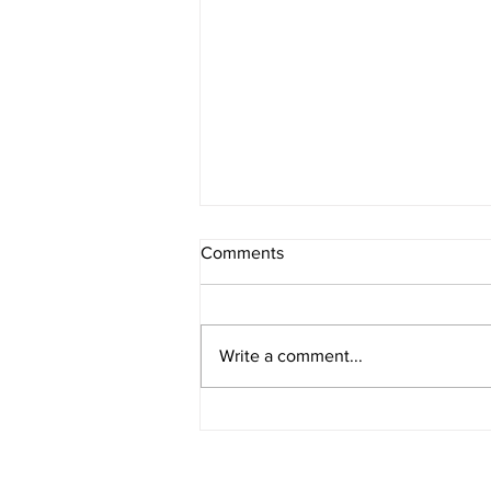
Comments
Write a comment...
RAI - TGR | Intervista a Mara
Cappelletti per Stile Milano