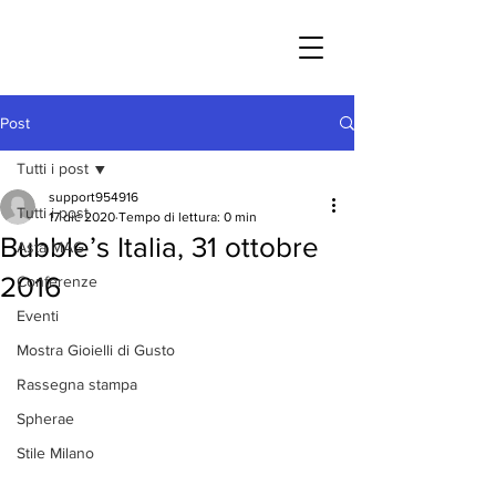
Post
Tutti i post
support954916
Tutti i post
17 dic 2020
Tempo di lettura: 0 min
Bubble’s Italia, 31 ottobre
Asta MAG
2016
Conferenze
Eventi
Mostra Gioielli di Gusto
Rassegna stampa
Spherae
Stile Milano