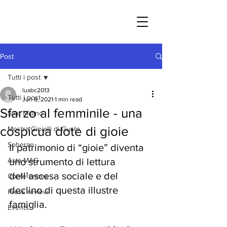
Post
Tutti i post
luabc2013
Tutti i post
Jun 8, 2021
1 min read
Sfarzo al femminile - una
Stile Milano
cospicua dote di gioie
Mostra Gioielli di Gusto
Spherae
Il patrimonio di “gioie” diventa 
Asta MAG
uno strumento di lettura 
dell’ascesa sociale e del 
Conferences
declino di questa illustre 
Press review
famiglia.
Events